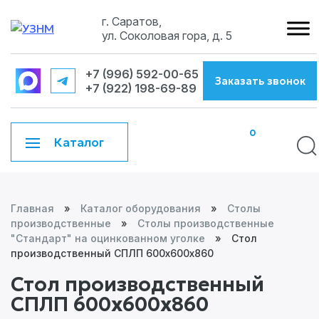
Перейти
г. Саратов,
к
ул. Соколовая гора, д. 5
содержанию
+7 (996) 592-00-65
Заказать звонок
+7 (922) 198-69-89
0
Каталог
Главная
»
Каталог оборудования
»
Столы
производственные
»
Столы производственные
"Стандарт" на оцинкованном уголке
»
Стол
производственный СПЛП 600х600х860
Стол производственный
СПЛП 600х600х860