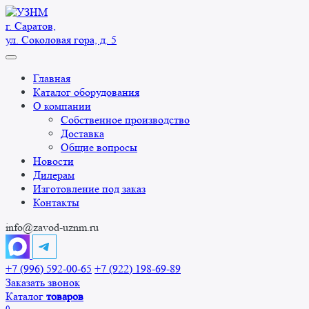
Перейти
к
г. Саратов,
содержанию
ул. Соколовая гора, д. 5
Главная
Каталог оборудования
О компании
Собственное производство
Доставка
Общие вопросы
Новости
Дилерам
Изготовление под заказ
Контакты
info@zavod-uznm.ru
+7 (996) 592-00-65
+7 (922) 198-69-89
Заказать звонок
Каталог
товаров
0